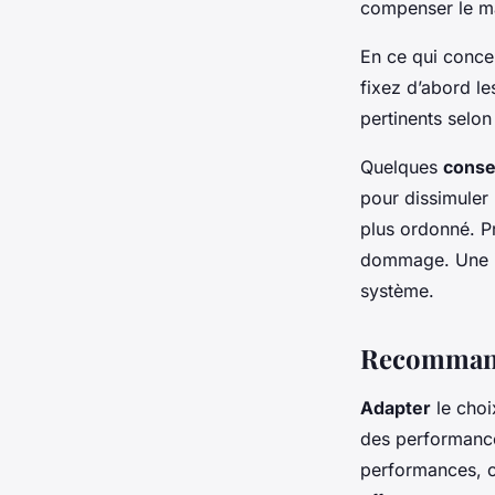
compenser le ma
En ce qui conce
fixez d’abord le
pertinents selon
Quelques
conse
pour dissimuler 
plus ordonné. Pr
dommage. Une ins
système.
Recommanda
Adapter
le choi
des performance
performances, o