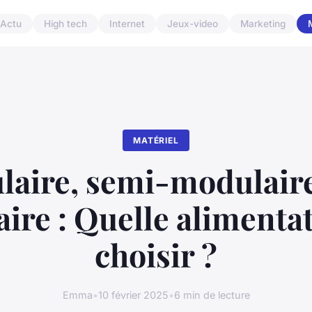
Actu
High tech
Internet
Jeux-video
Marketing
MATÉRIEL
aire, semi-modulair
ire : Quelle alimenta
choisir ?
Emma
•
10 février 2025
•
6 min de lecture