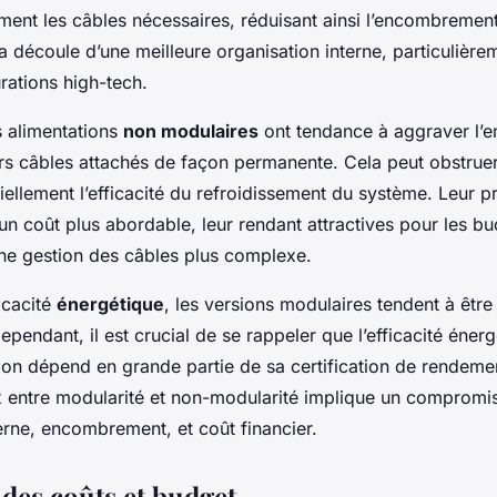
ment les câbles nécessaires, réduisant ainsi l’encombremen
la découle d’une meilleure organisation interne, particulièr
rations high-tech.
s alimentations
non modulaires
ont tendance à aggraver l
rs câbles attachés de façon permanente. Cela peut obstruer l
iellement l’efficacité du refroidissement du système. Leur pr
un coût plus abordable, leur rendant attractives pour les bu
une gestion des câbles plus complexe.
icacité
énergétique
, les versions modulaires tendent à êtr
pendant, il est crucial de se rappeler que l’efficacité énerg
ion dépend en grande partie de sa certification de rendemen
x entre modularité et non-modularité implique un compromis
erne, encombrement, et coût financier.
 des coûts et budget