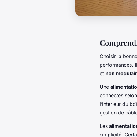
Comprendre
Choisir la bonn
performances. Il
et
non modulai
Une
alimentati
connectés selon 
l’intérieur du b
gestion de câble
Les
alimentati
simplicité. Cert