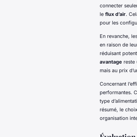
connecter seule
le
flux d’air
. Ce
pour les configu
En revanche, le
en raison de leu
réduisant potent
avantage
reste 
mais au prix d’
Concernant l’eff
performantes. Ce
type d’alimentat
résumé, le choi
organisation int
Évaluation