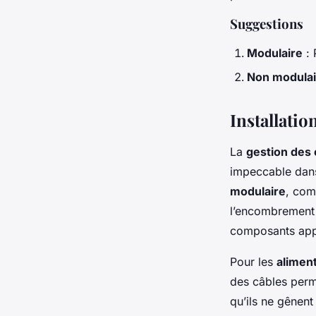
Suggestions
Modulaire
: 
Non modulai
Installatio
La
gestion des 
impeccable dans 
modulaire
, com
l’encombrement e
composants appr
Pour les
alimen
des câbles perm
qu’ils ne gênent 