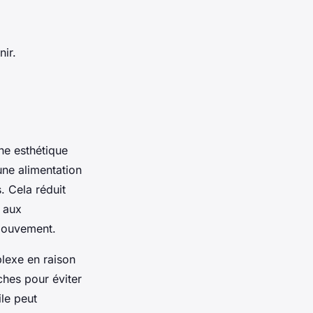
nir.
une esthétique
une alimentation
. Cela réduit
n aux
 mouvement.
plexe en raison
ches pour éviter
ile peut