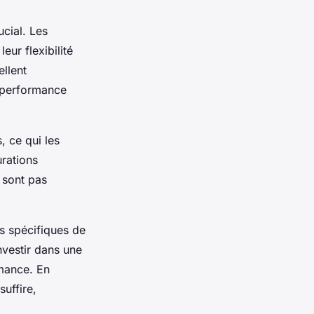
ucial. Les
eur flexibilité
ellent
 performance
, ce qui les
urations
 sont pas
ns spécifiques de
vestir dans une
rmance. En
uffire,