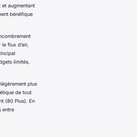
t et augmentant
ement bénéfique
’encombrement
e flux d’air,
incipal
dgets limités,
e légèrement plus
étique de tout
t (80 Plus). En
 entre