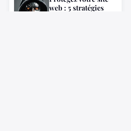
web : 5 stratégies
anti-ddos
indispensables
19 mars 2025
MARKETING
Techniques
exceptionnelles pour
maximiser le
marketing
numérique de votre
application de
méditation
18 mars 2025