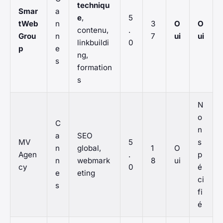
techniqu
Smar
a
e
,
5
tWeb
n
3
O
O
contenu,
.
Grou
n
7
ui
ui
linkbuildi
0
p
e
ng,
s
formation
s
N
o
C
n
a
SEO
MV
5
s
n
global,
1
O
Agen
.
p
n
webmark
8
ui
cy
0
é
e
eting
ci
s
fi
é