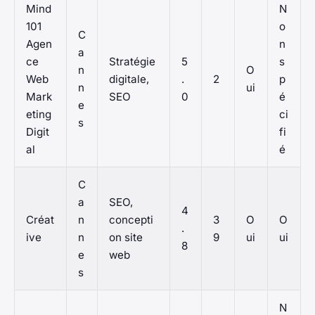
Mind
N
101
o
C
Agen
n
a
ce
Stratégie
5
s
n
O
Web
digitale,
.
2
p
n
ui
Mark
SEO
0
é
e
eting
ci
s
Digit
fi
al
é
C
a
SEO,
4
Créat
n
concepti
3
O
O
.
ive
n
on site
9
ui
ui
8
e
web
s
N