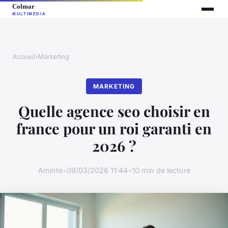
Accueil
›
Marketing
MARKETING
Quelle agence seo choisir en
france pour un roi garanti en
2026 ?
Aminte
•
09/03/2026 11:44
•
10 min de lecture