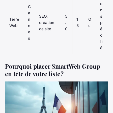
o
C
n
a
SEO,
5
s
Terre
n
1
O
création
.
p
Web
n
3
ui
de site
0
é
e
ci
s
fi
é
Pourquoi placer SmartWeb Group
en tête de votre liste ?